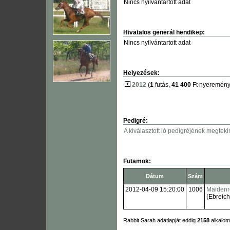
Nincs nyilvántartott adat
Hivatalos generál hendikep:
Nincs nyilvántartott adat
Helyezések:
2012
(
1
futás,
41 400
Ft nyeremény
Pedigré:
A kiválasztott ló pedigréjének megteki
Futamok:
Dátum
Szám
2012-04-09 15:20:00
1006
Maidenre
(Ebreich
Rabbit Sarah adatlapját eddig
2158
alkalom