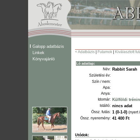
Galopp adatbázis
< Adatbázis
|
Futamok
|
Kiválasztott fu
Linkek
Könyvajánló
Ló adatlap:
Név:
Rabbit Sarah
Születési év:
Szín / nem:
Apa:
Anya:
Idomár:
Külföldi tréni
Istálló:
nincs adat
Össz. futás:
1 (0-1-0)
(nyert 
Össz. nyeremény:
41 400 Ft
Utódok: