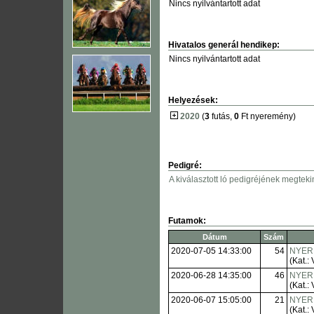
Nincs nyilvántartott adat
Hivatalos generál hendikep:
Nincs nyilvántartott adat
Helyezések:
2020
(
3
futás,
0
Ft nyeremény)
Pedigré:
A kiválasztott ló pedigréjének megteki
Futamok:
Dátum
Szám
2020-07-05 14:33:00
54
NYER
(Kat.: 
2020-06-28 14:35:00
46
NYER
(Kat.: 
2020-06-07 15:05:00
21
NYER
(Kat.: 