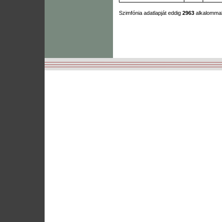
Szimfónia adatlapját eddig
2963
alkalommal