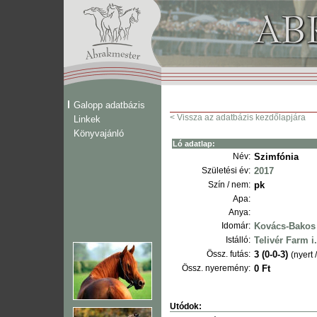
Galopp adatbázis
< Vissza az adatbázis kezdőlapjára
Linkek
Könyvajánló
Ló adatlap:
Név:
Szimfónia
Születési év:
2017
Szín / nem:
pk
Apa:
Anya:
Idomár:
Kovács-Bakos 
Istálló:
Telivér Farm i.
Össz. futás:
3 (0-0-3)
(nyert 
Össz. nyeremény:
0 Ft
Utódok: