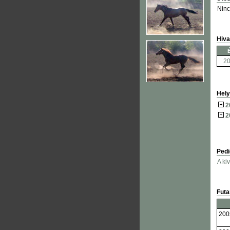
Ninc
Hiva
2
Hely
2
2
Pedi
A ki
Fut
200