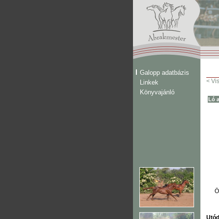
Galopp adatbázis
< Vi
Linkek
Könyvajánló
Ló a
Ö
Utód