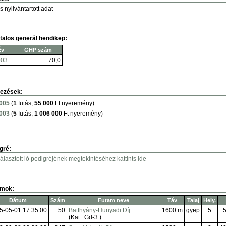
s nyilvántartott adat
talos generál hendikep:
Év
GHP szám
003
70,0
ezések:
005
(
1
futás,
55 000
Ft nyeremény)
003
(
5
futás,
1 006 000
Ft nyeremény)
gré:
választott ló pedigréjének megtekintéséhez kattints ide
amok:
Dátum
Szám
Futam neve
Táv
Talaj
Hely.
5-05-01 17:35:00
50
Batthyány-Hunyadi Díj
1600 m
gyep
5
5
(Kat.: Gd-3.)