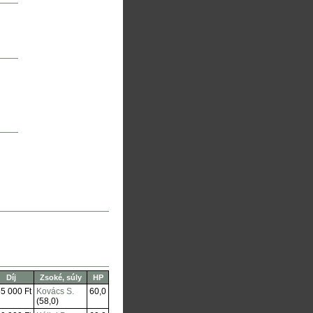
Díj
Zsoké, súly
HP
5 000 Ft
Kovács S.
60,0
(58,0)