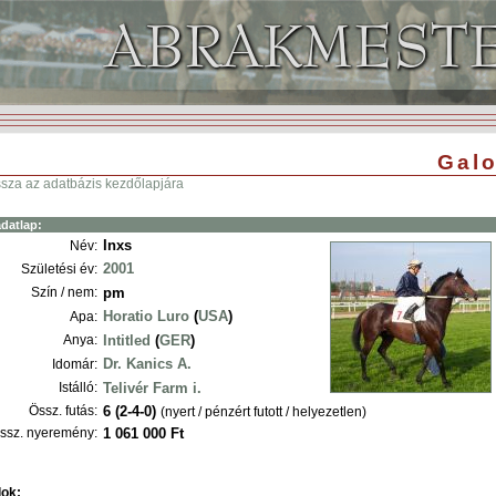
Galo
ssza az adatbázis kezdőlapjára
datlap:
Inxs
Név:
2001
Születési év:
Szín / nem:
pm
Horatio Luro
(
USA
)
Apa:
Anya:
Intitled
(
GER
)
Dr. Kanics A.
Idomár:
Istálló:
Telivér Farm i.
Össz. futás:
6 (2-4-0)
(nyert / pénzért futott / helyezetlen)
ssz. nyeremény:
1 061 000 Ft
ok: