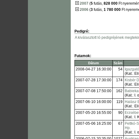
2007
(
5
futás,
828 000
Ft nyeremén
2006
(
3
futás,
1 780 000
Ft nyerem
Pedigré:
A kiválasztott ló pedigréjének megteki
Futamok:
Dátum
Szám
2008-04-27 16:30:00
54
Igazgató
(Kat.: Eli
2007-07-28 17:30:00
174
Kisbér D
(Kat.: Eli
2007-07-08 17:50:00
162
Babieka
(Kat.: I. o
2007-06-10 16:00:00
119
Halász 
(Kat.: Eli
2007-05-20 16:55:00
90
Erzsébet
(Kat.: I. 
2007-05-06 16:25:00
67
Pettkó-
Hp.
(Kat.: I. o
2006-07-15 20:35:00
1027
Austria