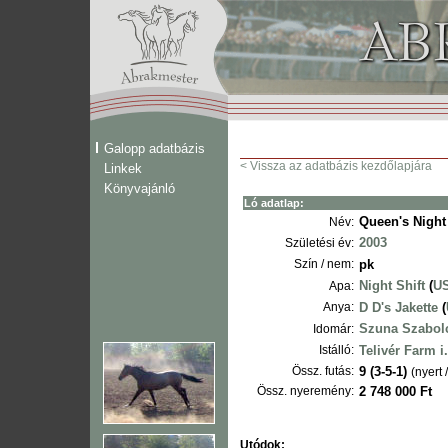
Galopp adatbázis
< Vissza az adatbázis kezdőlapjára
Linkek
Könyvajánló
Ló adatlap:
Queen's Night 
Név:
2003
Születési év:
Szín / nem:
pk
Night Shift
(
U
Apa:
Anya:
D D's Jakette
(
Szuna Szabol
Idomár:
Istálló:
Telivér Farm i.
Össz. futás:
9 (3-5-1)
(nyert 
Össz. nyeremény:
2 748 000 Ft
Utódok: