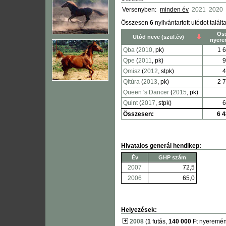
Versenyben:
minden év
2021
2020
Összesen
6
nyilvántartott utódot talált
Öss
Utód neve (szül.év)
nyer
Qba
(
2010
, pk)
1 6
Qpe
(
2011
, pk)
9
Qmisz
(
2012
, stpk)
4
Qltúra
(
2013
, pk)
2 7
Queen 's Dancer
(
2015
, pk)
Quint
(
2017
, stpk)
6
Összesen:
6 4
Hivatalos generál hendikep:
Év
GHP szám
2007
72,5
2006
65,0
Helyezések:
2008
(
1
futás,
140 000
Ft nyeremén