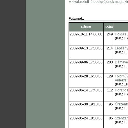
A kiválasztott ló pedigréjének megteki
Futamok:
Dátum
Szám
2009-10-11 14:00:00
249
Holdas 
(Kat.: II. 
2009-09-13 17:30:00
214
Lepsény
(Kat.: III.
2009-09-06 17:05:00
203
Dámaver
(Kat.: III.
2009-06-28 16:00:00
129
Földműv
Vidékfej
(Kat.: Eli
2009-06-14 17:40:00
112
Horatio 
(Kat.: II. 
2009-05-30 19:10:00
95
Őrszentm
(Kat.: III.
2009-05-24 18:00:00
85
Szenttam
(Kat.: III.