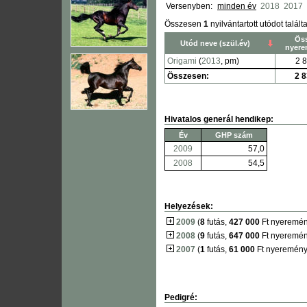
Versenyben:
minden év
2018
2017
Összesen
1
nyilvántartott utódot talált
Öss
Utód neve (szül.év)
nyer
Origami
(
2013
, pm)
2 8
Összesen:
2 8
Hivatalos generál hendikep:
Év
GHP szám
2009
57,0
2008
54,5
Helyezések:
2009
(
8
futás,
427 000
Ft nyeremén
2008
(
9
futás,
647 000
Ft nyeremén
2007
(
1
futás,
61 000
Ft nyeremény
Pedigré: