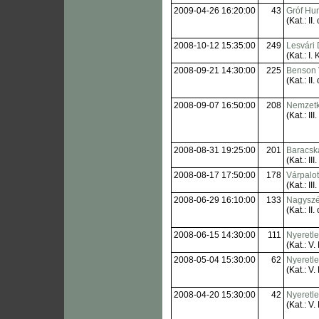
2009-04-26 16:20:00
43
Gróf Hu
(Kat.: II. 
2008-10-12 15:35:00
249
Lesvári 
(Kat.: I. 
2008-09-21 14:30:00
225
Benson 
(Kat.: II. 
2008-09-07 16:50:00
208
Nemzetk
(Kat.: III.
2008-08-31 19:25:00
201
Baracsk
(Kat.: III.
2008-08-17 17:50:00
178
Várpalot
(Kat.: III.
2008-06-29 16:10:00
133
Nagyszé
(Kat.: II. 
2008-06-15 14:30:00
111
Nyeretl
(Kat.: V. 
2008-05-04 15:30:00
62
Nyeretl
(Kat.: V. 
2008-04-20 15:30:00
42
Nyeretl
(Kat.: V. 