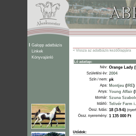
Galopp adatbázis
< Vissza az adatbázis kezdőlapjára
Linkek
Könyvajánló
Ló adatlap:
Név:
Orange Lady (
Születési év:
2004
Szín / nem:
pk
Apa:
Montjeu
(
IRE
)
Anya:
Young Affair
(
Idomár:
Szuna Szabol
Istálló:
Telivér Farm i.
Össz. futás:
18 (3-9-6)
(nyert
Össz. nyeremény:
1 135 000 Ft
Utódok: