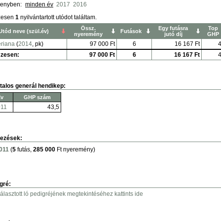
senyben:
minden év
2017
2016
zesen
1
nyilvántartott utódot találtam.
Össz.
Egy futásra
Top
Utód neve (szül.év)
Futások
nyeremény
jutó díj
GHP
eriana
(
2014
, pk)
97 000 Ft
6
16 167 Ft
4
zesen:
97 000 Ft
6
16 167 Ft
4
talos generál hendikep:
Év
GHP szám
011
43,5
ezések:
011
(
5
futás,
285 000
Ft nyeremény)
gré:
választott ló pedigréjének megtekintéséhez kattints ide