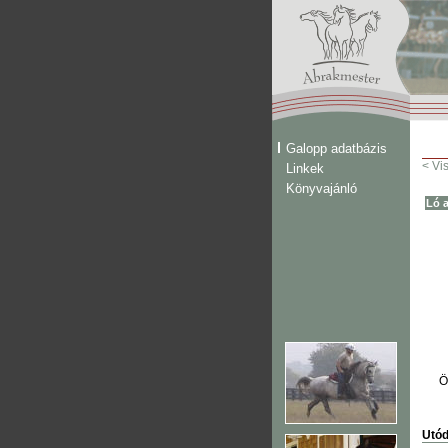
Galopp adatbázis
< Vi
Linkek
Könyvajánló
Ló a
Ö
Utód