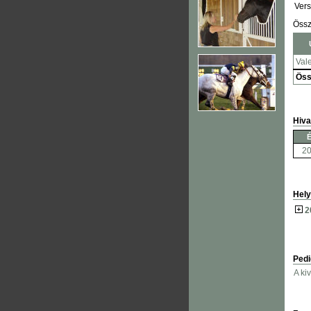
Ver
Öss
Val
Öss
Hiva
2
Hely
2
Pedi
A ki