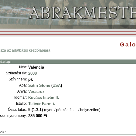
Galo
ssza az adatbázis kezdőlapjára
datlap:
Név:
Valencia
Születési év:
2008
Szín / nem:
pk
Apa:
Satin Stone
(
USA
)
Anya:
Veracruz
Idomár:
Kovács István II.
Istálló:
Telivér Farm i.
Össz. futás:
5 (1-3-1)
(nyert / pénzért futott / helyezetlen)
ssz. nyeremény:
285 000 Ft
ok: