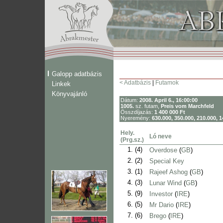
Galopp adatbázis
< Adatbázis
|
Futamok
Linkek
Könyvajánló
Dátum:
2008. April 6., 16:00:00
1005.
sz. futam,
Preis vom Marchfeld
Összdíjazás:
1 400 000 Ft
Nyeremény:
630.000, 350.000, 210.000, 1
Hely.
Ló neve
(Prg.sz.)
1.
(4)
Overdose
(
GB
)
2.
(2)
Special Key
3.
(1)
Rajeef Ashog
(
GB
)
4.
(3)
Lunar Wind
(
GB
)
5.
(9)
Investor
(
IRE
)
6.
(5)
Mr Dario
(
IRE
)
7.
(6)
Brego
(
IRE
)