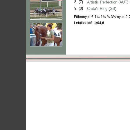
8.
(7)
Artistic Perfection
(
AUT
)
9.
(8)
Creta's Ring
(
GB
)
Fölénnyel: 6-1¼-1¼-¾-3¾-nyak-2
Lefutási idő:
1:04,6