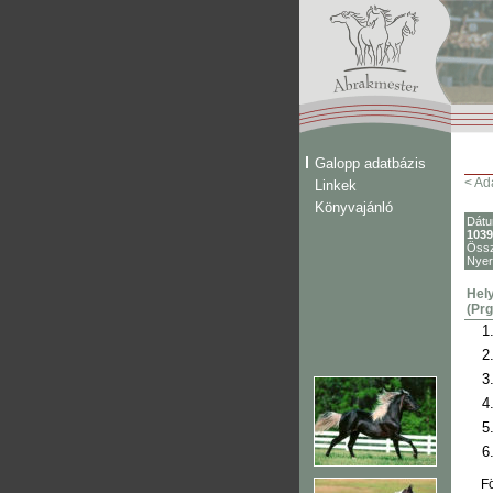
Galopp adatbázis
< Ad
Linkek
Könyvajánló
Dát
1039
Össz
Nye
Hely
(Prg
1
2
3
4
5
6
Fö