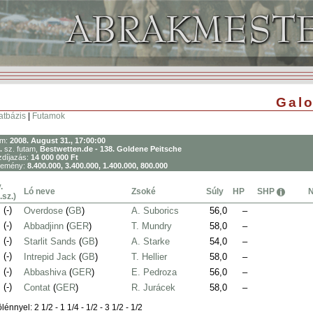
Galo
atbázis
|
Futamok
um:
2008. August 31., 17:00:00
.
sz. futam,
Bestwetten.de - 138. Goldene Peitsche
díjazás:
14 000 000 Ft
remény:
8.400.000, 3.400.000, 1.400.000, 800.000
.
Ló neve
Zsoké
Súly
HP
SHP
.sz.)
.
(-)
Overdose
(
GB
)
A. Suborics
56,0
–
.
(-)
Abbadjinn
(
GER
)
T. Mundry
58,0
–
.
(-)
Starlit Sands
(
GB
)
A. Starke
54,0
–
.
(-)
Intrepid Jack
(
GB
)
T. Hellier
58,0
–
.
(-)
Abbashiva
(
GER
)
E. Pedroza
56,0
–
.
(-)
Contat
(
GER
)
R. Jurácek
58,0
–
lénnyel: 2 1/2 - 1 1/4 - 1/2 - 3 1/2 - 1/2