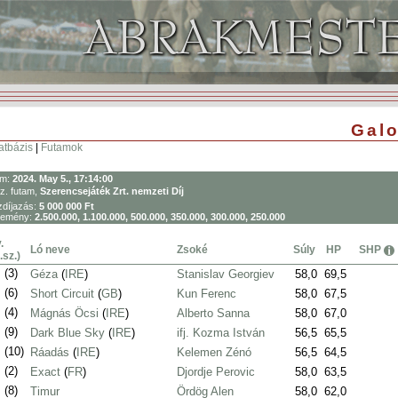
Galo
atbázis
|
Futamok
um:
2024. May 5., 17:14:00
z. futam,
Szerencsejáték Zrt. nemzeti Díj
díjazás:
5 000 000 Ft
remény:
2.500.000, 1.100.000, 500.000, 350.000, 300.000, 250.000
.
Ló neve
Zsoké
Súly
HP
SHP
.sz.)
.
(3)
Géza
(
IRE
)
Stanislav Georgiev
58,0
69,5
.
(6)
Short Circuit
(
GB
)
Kun Ferenc
58,0
67,5
.
(4)
Mágnás Öcsi
(
IRE
)
Alberto Sanna
58,0
67,0
.
(9)
Dark Blue Sky
(
IRE
)
ifj. Kozma István
56,5
65,5
.
(10)
Ráadás
(
IRE
)
Kelemen Zénó
56,5
64,5
.
(2)
Exact
(
FR
)
Djordje Perovic
58,0
63,5
.
(8)
Timur
Ördög Alen
58,0
62,0