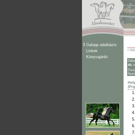
Galopp adatbázis
< Ad
Linkek
Könyvajánló
Dát
40.
s
Össz
Nye
Hely
(Prg
1
2
3
4
5
6
7