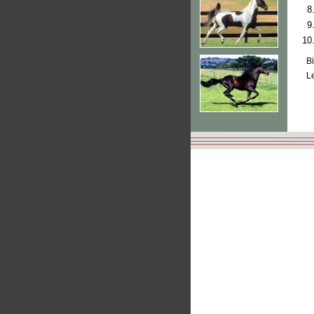
8
9
10
Bi
Le