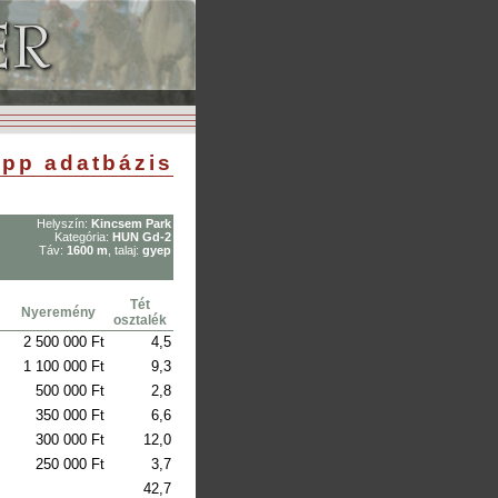
pp adatbázis
Helyszín:
Kincsem Park
Kategória:
HUN Gd-2
Táv:
1600 m
, talaj:
gyep
Tét
Nyeremény
osztalék
2 500 000 Ft
4,5
1 100 000 Ft
9,3
500 000 Ft
2,8
350 000 Ft
6,6
300 000 Ft
12,0
250 000 Ft
3,7
42,7