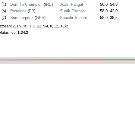
.
(1)
Born To Champion
(
IRE
)
Jozef Parigál
58,0
54,0
.
(5)
Poseidon
(
FR
)
Suták Csenge
58,0
42,0
.
(7)
Sommerprinz
(
GER
)
Shuichi Terachi
58,0
38,5
ztosan: 2, 1/2, fej, 1, 2 1/2, 5/4, 8, 12, 3 1/2
futási idő:
1:34.3