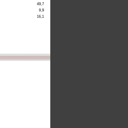
49,7
9,9
16,1