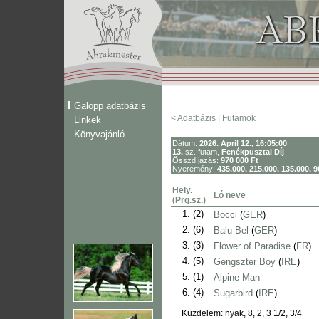
Galopp adatbázis
< Adatbázis
|
Futamok
Linkek
Könyvajánló
Dátum:
2026. April 12., 16:05:00
13.
sz. futam,
Fenékpusztai Díj
Összdíjazás:
970 000 Ft
Nyeremény:
435.000, 215.000, 135.000, 9
Hely.
Ló neve
(Prg.sz.)
1.
(2)
Bocci
(
GER
)
2.
(6)
Balu Bel
(
GER
)
3.
(3)
Flower of Paradise
(
FR
)
4.
(5)
Gengszter Boy
(
IRE
)
5.
(1)
Alpine Man
6.
(4)
Sugarbird
(
IRE
)
Küzdelem: nyak, 8, 2, 3 1/2, 3/4