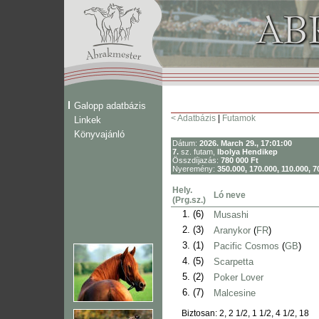
Galopp adatbázis
< Adatbázis
|
Futamok
Linkek
Könyvajánló
Dátum:
2026. March 29., 17:01:00
7.
sz. futam,
Ibolya Hendikep
Összdíjazás:
780 000 Ft
Nyeremény:
350.000, 170.000, 110.000, 7
Hely.
Ló neve
(Prg.sz.)
1.
(6)
Musashi
2.
(3)
Aranykor
(
FR
)
3.
(1)
Pacific Cosmos
(
GB
)
4.
(5)
Scarpetta
5.
(2)
Poker Lover
6.
(7)
Malcesine
Biztosan: 2, 2 1/2, 1 1/2, 4 1/2, 18