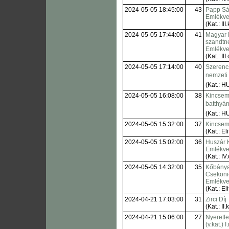
2024-05-05 18:45:00
43
Papp Sá
Emlékve
(Kat.: III.
2024-05-05 17:44:00
41
Magyar P
szandtne
Emlékve
(Kat.: III.
2024-05-05 17:14:00
40
Szerencs
nemzeti 
(Kat.: H
2024-05-05 16:08:00
38
Kincsem
batthyá
(Kat.: H
2024-05-05 15:32:00
37
Kincsem
(Kat.: Eli
2024-05-05 15:02:00
36
Huszár 
Emlékve
(Kat.: IV.
2024-05-05 14:32:00
35
Kőbányai
Csekoni
Emlékve
(Kat.: Eli
2024-04-21 17:03:00
31
Zirci Díj
(Kat.: II.
2024-04-21 15:06:00
27
Nyeretl
(v.kat.) I