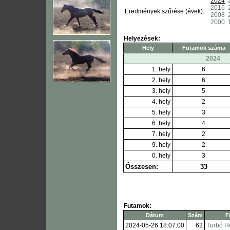
2024
2016
Eredmények szűrése (évek):
2008
2000
Helyezések:
Hely
Futamok száma
2024
1. hely
6
2. hely
6
3. hely
5
4. hely
2
5. hely
3
6. hely
4
7. hely
2
9. hely
2
0. hely
3
Összesen:
33
Futamok:
Dátum
Szám
F
2024-05-26 18:07:00
62
Turbó H