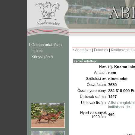
Galopp adatbázis
< Adatbázis
|
Futamok
|
Kiválasztott fu
Linkek
Könyvajánló
Zsoké adatlap:
Név:
ifj. Kozma Ist
Amatőr:
nem
Születési év:
nincs adat
Össz. futam:
3630
Össz. nyeremény:
284 610 000 Ft
Ült lovak száma:
1427
Ült lovak listája:
A lista megteki
kattintson ide.
Nyert versenyek
464
1990 óta: