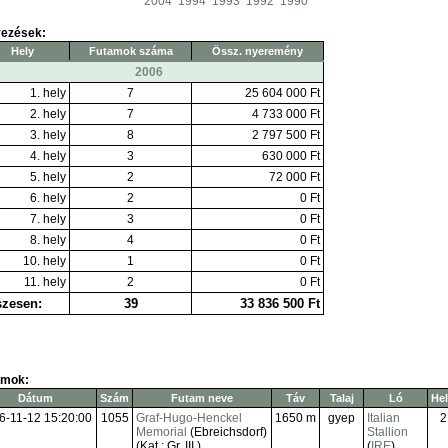
2004
1994
1993
1992
1990
yezések:
Hely
Futamok száma
Össz. nyeremény
2006
1. hely
7
25 604 000 Ft
2. hely
7
4 733 000 Ft
3. hely
8
2 797 500 Ft
4. hely
3
630 000 Ft
5. hely
2
72 000 Ft
6. hely
2
0 Ft
7. hely
3
0 Ft
8. hely
4
0 Ft
10. hely
1
0 Ft
11. hely
2
0 Ft
zesen:
39
33 836 500 Ft
amok:
Dátum
Szám
Futam neve
Táv
Talaj
Ló
Hel
6-11-12 15:20:00
1055
Graf-Hugo-Henckel
1650 m
gyep
Italian
2
Memorial
(Ebreichsdorf)
Stallion
(Kat.: Gr. III.)
(
IRE
)