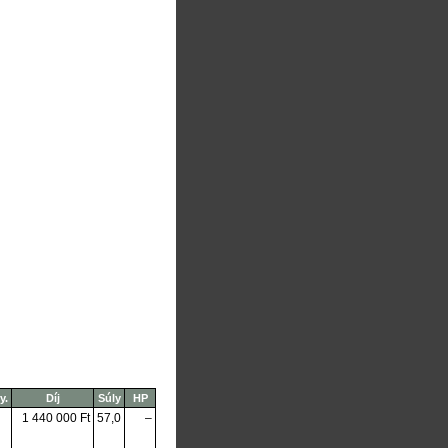
y.
Díj
Súly
HP
1 440 000 Ft
57,0
–