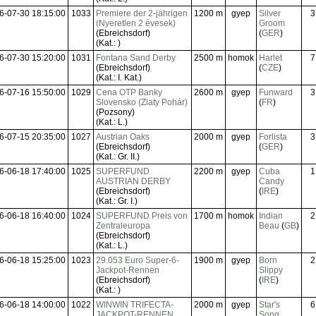
6-07-30 18:15:00
1033
Premiere der 2-jährigen
1200 m
gyep
Silver
3
(Nyeretlen 2 évesek)
Groom
(Ebreichsdorf)
(
GER
)
(Kat.: )
6-07-30 15:20:00
1031
Fontana Sand Derby
2500 m
homok
Harlet
7
(Ebreichsdorf)
(
CZE
)
(Kat.: I. Kat.)
6-07-16 15:50:00
1029
Cena OTP Banky
2600 m
gyep
Funward
3
Slovensko (Zlaty Pohár)
(
FR
)
(Pozsony)
(Kat.: L.)
6-07-15 20:35:00
1027
Austrian Oaks
2000 m
gyep
Forlista
3
(Ebreichsdorf)
(
GER
)
(Kat.: Gr. II.)
6-06-18 17:40:00
1025
SUPERFUND
2200 m
gyep
Cuba
1
AUSTRIAN DERBY
Candy
(Ebreichsdorf)
(
IRE
)
(Kat.: Gr. I.)
6-06-18 16:40:00
1024
SUPERFUND Preis von
1700 m
homok
Indian
2
Zentraleuropa
Beau
(
GB
)
(Ebreichsdorf)
(Kat.: L.)
6-06-18 15:25:00
1023
29.053 Euro Super-6-
1900 m
gyep
Born
2
Jackpot-Rennen
Slippy
(Ebreichsdorf)
(
IRE
)
(Kat.: )
6-06-18 14:00:00
1022
WINWIN TRIFECTA-
2000 m
gyep
Star's
6
JACKPOT-RENNEN
Song