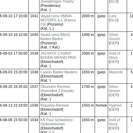
Zweijährigen-Trophy
(
SLO
)
(Freudenau)
(Kat.: )
6-09-10 17:10:00
1041
Veµká cena OMNIA
2000 m
gyep
Lara
1
MOTORS, a.s. (Kanca
(
SLO
)
Díj)
(Pozsony)
(Kat.: L.)
6-09-10 16:10:00
1040
Veµká cena BBAG
1400 m
gyep
Silver
4
Baden-Baden
Groom
(Pozsony)
(
GER
)
(Kat.: I. Kat.)
6-09-03 17:50:00
1039
JACKPOT CASINO
2000 m
gyep
Avid of
1
BADEN GRAND PRIX
Glory
(Ebreichsdorf)
(
GER
)
(Kat.: )
6-09-03 15:20:00
1038
Casino Baden Masters
1650 m
gyep
Mazunte
5
(Ebreichsdorf)
(Kat.: )
6-08-20 16:35:00
1037
Otsunami-Rennen
1700 m
gyep
Silver
4
(Nyeretlen 2 évesek)
Groom
(Ebreichsdorf)
(
GER
)
(Kat.: )
6-08-13 15:18:00
1036
Riquwiar-Rennen
1650 m
homok
Hyphen
2
(Ebreichsdorf)
(
GER
)
(Kat.: )
6-08-06 15:50:00
1034
KR Paul Schweitzer-
1650 m
gyep
Avid of
1
Gedenkrennen
Glory
(Ebreichsdorf)
(
GER
)
(Kat.: L.)