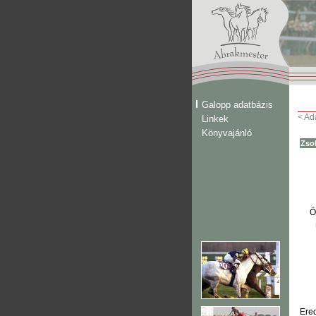
Galopp adatbázis
< Ad
Linkek
Könyvajánló
Zso
Ö
Ere