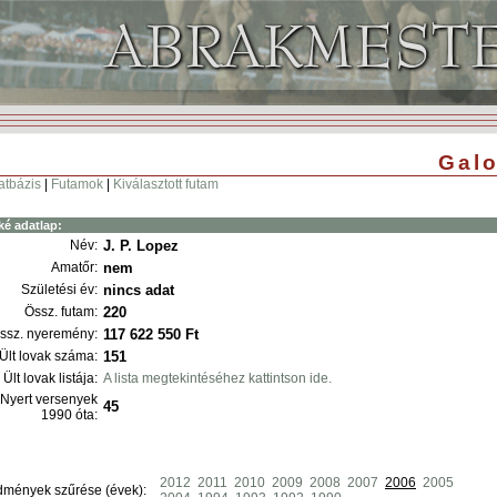
Galo
atbázis
|
Futamok
|
Kiválasztott futam
ké adatlap:
Név:
J. P. Lopez
Amatőr:
nem
Születési év:
nincs adat
Össz. futam:
220
ssz. nyeremény:
117 622 550 Ft
Ült lovak száma:
151
Ült lovak listája:
A lista megtekintéséhez kattintson ide.
Nyert versenyek
45
1990 óta:
2012
2011
2010
2009
2008
2007
2006
2005
dmények szűrése (évek):