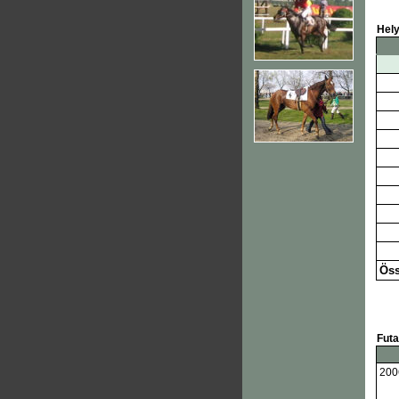
Hel
Öss
Fut
200