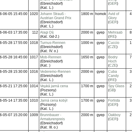
(Ebreichsdorf)
(
GER
)
(Kat.: L.)
6-06-05 15:45:00
1020
Johann Strauß -
1800 m
homok
Avid of
4
Austrian Grand Prix
Glory
(Ebreichsdorf)
(
GER
)
(Kat.: L.)
6-06-03 17:35:00
112
Alagi Díj
2000 m
gyep
Mehraab
8
(Kat.: Gd-2.)
(
IRE
)
6-05-28 17:55:00
1018
Turnus-Rennen
1000 m
gyep
Cuccio
1
(Ebreichsdorf)
(
CZE
)
(Kat.: IV. o.)
6-05-28 16:45:00
1017
Mob-Rennen
1650 m
gyep
Bodry
7
(Ebreichsdorf)
Hoch
(Kat.: )
(
CZE
)
6-05-28 15:30:00
1016
Vederemo-Rennen
2000 m
gyep
Cuba
3
(Ebreichsdorf)
Candy
(Kat.: L.)
(
IRE
)
6-05-21 17:25:00
1014
Veµká jarná cena
1700 m
gyep
Spy Glass
2
(Pozsony)
(
GB
)
(Kat.: L.)
6-05-14 17:35:00
1010
Jarná cena kobýl
1700 m
gyep
Forlista
3
(Pozsony)
(
GER
)
(Kat.: L.)
6-05-07 15:20:00
1009
Brunnbauer -
2000 m
gyep
Oakboy
2
Armaturenpreis
(
GER
)
(Ebreichsdorf)
(Kat.: III. o.)