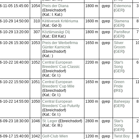
6-11-05 15:45:00
1054
Preis der Diana
1800 m
gyep
Estemona
3
(Ebreichsdorf)
(
GER
)
(Kat.: I. Kat.)
6-10-29 14:50:00
310
Kétévesek Kritériuma
1600 m
gyep
Stamena
8
(Kat.: Gd-3)
(
GER
)
6-10-29 13:20:00
307
Köztársasági Díj
1800 m
gyep
Parisfleur
7
(Kat.: Elit Kat.)
(
GER
)
6-10-26 15:30:00
1053
Preis der Werbefirma
1650 m
gyep
Silver
1
Günter Karnicnik
Groom
(Ebreichsdorf)
(
GER
)
(Kat.: )
6-10-22 16:40:00
1052
Central European
2200 m
gyep
Star's
6
Breeders' Cup Classic
Song
(Ebreichsdorf)
(
GER
)
(Kat.: Gr. I.)
6-10-22 15:50:00
1051
Central European
1650 m
gyep
Green
1
Breeders' Cup Mile
Pride
(Ebreichsdorf)
(
IRE
)
(Kat.: Gr. I.)
6-10-22 14:55:00
1050
Central European
1300 m
gyep
Baheejay
8
Breeders' Cup Futurity
(
GER
)
(Ebreichsdorf)
(Kat.: Gr. I.)
6-09-23 18:30:00
1046
St. Leger
(Ebreichsdorf)
2800 m
gyep
Star's
2
(Kat.: Gr. III.)
Song
(
GER
)
6-09-17 15:40:00
1042
Golf-Club Wien
1200 m
gyep
Twist Boy
8