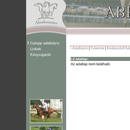
Galopp adatbázis
< Adatbázis
|
Futamok
|
Kiválasztott fu
Linkek
Könyvajánló
Ló adatlap:
Az adatlap nem található.