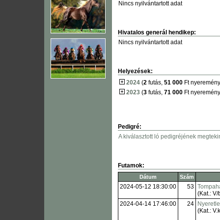
Nincs nyilvántartott adat
Hivatalos generál hendikep:
Nincs nyilvántartott adat
Helyezések:
2024
(
2
futás,
51 000
Ft nyeremény
2023
(
3
futás,
71 000
Ft nyeremény
Pedigré:
A kiválasztott ló pedigréjének megteki
Futamok:
Dátum
Szám
2024-05-12 18:30:00
53
Tompahá
(Kat.: V/
2024-04-14 17:46:00
24
Nyeretl
(Kat.: V.k