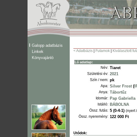
Galopp adatbázis
< Adatbázis
|
Futamok
|
Kiválasztott fu
Linkek
Könyvajánló
Ló adatlap:
Név:
Tiaret
Születési év:
2021
Szín / nem:
pk
Apa:
Silver Frost
(
I
Anya:
Tábortűz
Idomár:
Pap Gabriella
Istálló:
BÁBOLNA
Össz. futás:
5 (0-4-1)
(nyert 
Össz. nyeremény:
122 000 Ft
Utódok: